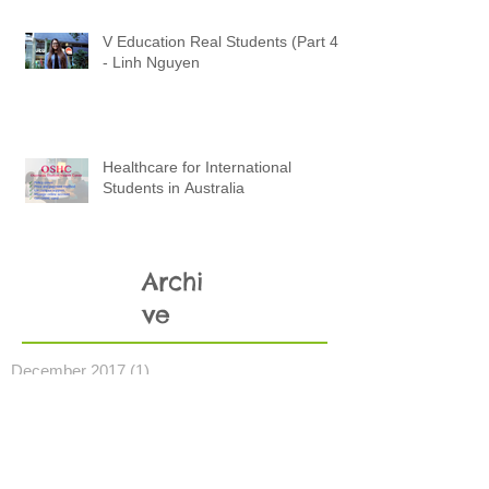
V Education Real Students (Part 4)
- Linh Nguyen
Healthcare for International
Students in Australia
Archi
ve
December 2017
(1)
1 post
November 2017
(3)
3 posts
October 2017
(3)
3 posts
September 2017
(3)
3 posts
August 2017
(2)
2 posts