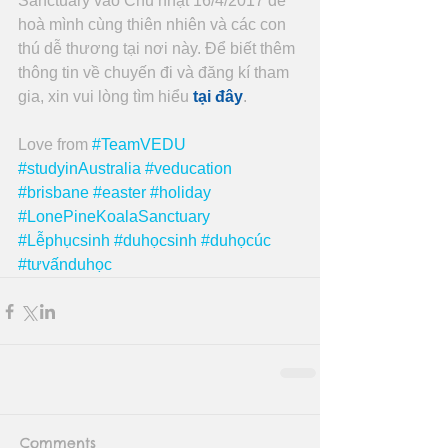
Sanctuary vào Chủ nhật 16/4/2017 để 
hoà mình cùng thiên nhiên và các con 
thú dễ thương tại nơi này. Để biết thêm 
thông tin về chuyến đi và đăng kí tham 
gia, xin vui lòng tìm hiểu 
tại đây
.
Love from 
#TeamVEDU
#studyinAustralia
#veducation
#brisbane
#easter
#holiday
#LonePineKoalaSanctuary
#Lễphụcsinh
#duhọcsinh
#duhọcúc
#tưvấnduhọc
Comments