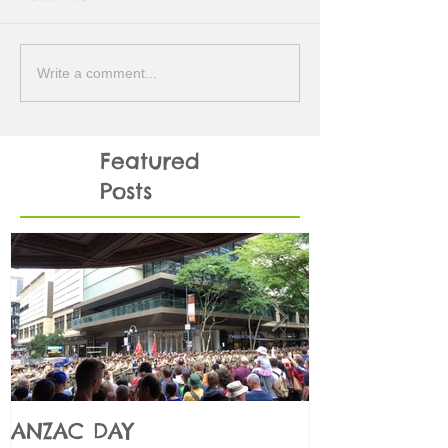
Write a comment...
Featured
Posts
ANZAC DAY
Những điều