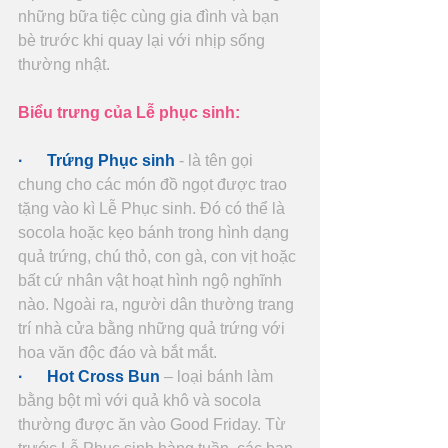
những bữa tiệc cùng gia đình và bạn 
bè trước khi quay lại với nhịp sống 
thường nhật.
Biểu trưng của Lễ phục sinh:
·      Trứng Phục sinh
 - là tên gọi 
chung cho các món đồ ngọt được trao 
tặng vào kì Lễ Phục sinh. Đó có thể là 
socola hoặc kẹo bánh trong hình dạng 
quả trứng, chú thỏ, con gà, con vịt hoặc 
bất cứ nhân vật hoạt hình ngộ nghĩnh 
nào. Ngoài ra, người dân thường trang 
trí nhà cửa bằng những quả trứng với 
hoa văn độc đáo và bắt mắt.
·      Hot Cross Bun
 – loại bánh làm 
bằng bột mì với quả khô và socola 
thường được ăn vào Good Friday. Từ 