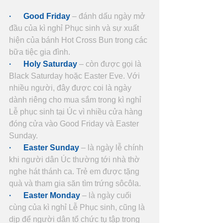
·      Good Friday
 – đánh dấu ngày mở 
đầu của kì nghỉ Phục sinh và sự xuất 
hiện của bánh Hot Cross Bun trong các 
bữa tiệc gia đình.
·      Holy Saturday
 – còn được gọi là 
Black Saturday hoặc Easter Eve. Với 
nhiều người, đây được coi là ngày 
dành riêng cho mua sắm trong kì nghỉ 
Lễ phục sinh tại Úc vì nhiều cửa hàng 
đóng cửa vào Good Friday và Easter 
Sunday.
·      Easter Sunday 
– là ngày lễ chính 
khi người dân Úc thường tới nhà thờ 
nghe hát thánh ca. Trẻ em được tặng 
quà và tham gia săn tìm trứng sôcôla.
·      Easter Monday
 – là ngày cuối 
cùng của kì nghỉ Lễ Phục sinh, cũng là 
dịp để người dân tổ chức tụ tập trong 