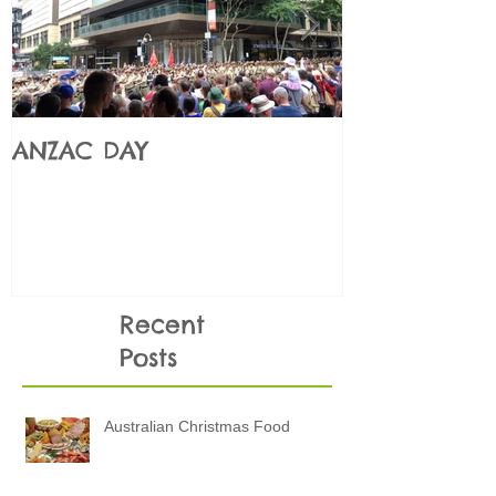
ANZAC DAY
Những điều
KHÔNG NÊN 
thi
Recent
Posts
Australian Christmas Food