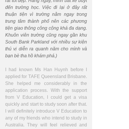
rất tốt đẹp. Hàng ngày, mình bắt xe buýt 
đến trường học. Việc đi lại ở đây rất 
thuận tiện vì trường nằm ngay trong 
trung tâm thành phố nên các phương 
tiện giao thông công cộng khá đa dạng. 
Khuôn viên trường cũng ngay gần khu 
South Bank Parkland với nhiều sự kiện 
thú vị diễn ra quanh năm cho mình và 
bạn bè tha hồ khám phá.)
I had known Ms Han Huynh before I 
applied for TAFE Queensland Brisbane. 
She helped me considerably in the 
application process. With the support 
from V Education, I could get a visa 
quickly and start to study soon after that. 
I will definitely introduce V Education to 
any of my friends who intend to study in 
Australia. They will feel relieved and 