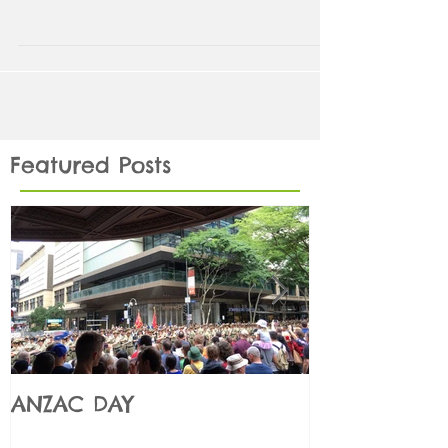
(Part 5) - Thinh Do
Sinh viên nói gì về V Education? (Phần 5) - Thịnh
Đỗ [This blog post is in English and Vietnamese]
My name is Do Huy Thinh, 25 years old...
Featured Posts