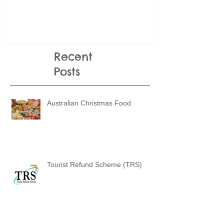
ANZAC DAY
Những điều
KHÔNG NÊN 
thi
Recent
Posts
Australian Christmas Food
Tourist Refund Scheme (TRS)