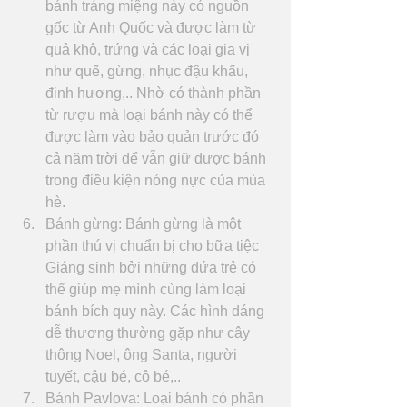
bánh tráng miệng này có nguồn 
gốc từ Anh Quốc và được làm từ 
quả khô, trứng và các loại gia vị 
như quế, gừng, nhục đậu khấu, 
đinh hương,.. Nhờ có thành phần 
từ rượu mà loại bánh này có thể 
được làm vào bảo quản trước đó 
cả năm trời để vẫn giữ được bánh 
trong điều kiện nóng nực của mùa 
hè.  
Bánh gừng: Bánh gừng là một 
phần thú vị chuẩn bị cho bữa tiệc 
Giáng sinh bởi những đứa trẻ có 
thể giúp mẹ mình cùng làm loại 
bánh bích quy này. Các hình dáng 
dễ thương thường gặp như cây 
thông Noel, ông Santa, người 
tuyết, cậu bé, cô bé,..  
Bánh Pavlova: Loại bánh có phần 