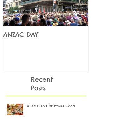
ANZAC DAY
Những điều
KHÔNG NÊN 
thi
Recent
Posts
Australian Christmas Food