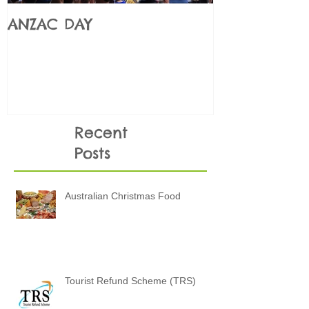
ANZAC DAY
Những điều
KHÔNG NÊN 
thi
Recent
Posts
Australian Christmas Food
Tourist Refund Scheme (TRS)