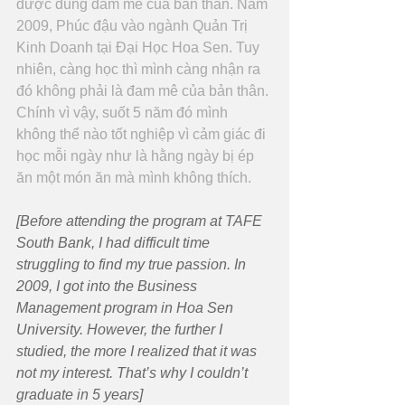
được đúng đam mê của bản thân. Năm 
2009, Phúc đậu vào ngành Quản Trị 
Kinh Doanh tại Đại Học Hoa Sen. Tuy 
nhiên, càng học thì mình càng nhận ra 
đó không phải là đam mê của bản thân. 
Chính vì vậy, suốt 5 năm đó mình 
không thể nào tốt nghiệp vì cảm giác đi 
học mỗi ngày như là hằng ngày bị ép 
ăn một món ăn mà mình không thích.
[Before attending the program at TAFE 
South Bank, I had difficult time 
struggling to find my true passion. In 
2009, I got into the Business 
Management program in Hoa Sen 
University. However, the further I 
studied, the more I realized that it was 
not my interest. That’s why I couldn’t 
graduate in 5 years]