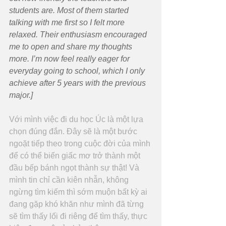
students are. Most of them started 
talking with me first so I felt more 
relaxed. Their enthusiasm encouraged 
me to open and share my thoughts 
more. I’m now feel really eager for 
everyday going to school, which I only 
achieve after 5 years with the previous 
major.]
Với mình việc đi du học Úc là một lựa 
chọn đúng đắn. Đây sẽ là một bước 
ngoặt tiếp theo trong cuộc đời của mình 
để có thể biến giấc mơ trở thành một 
đầu bếp bánh ngọt thành sự thật! Và 
mình tin chỉ cần kiên nhẫn, không 
ngừng tìm kiếm thì sớm muộn bất kỳ ai 
đang gặp khó khăn như mình đã từng 
sẽ tìm thấy lối đi riêng để tìm thấy, thực 