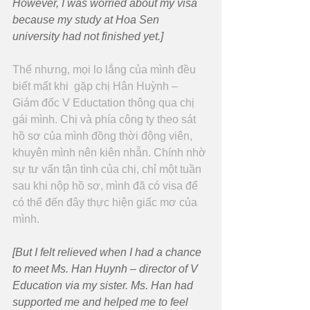
However, I was worried about my visa 
because my study at Hoa Sen 
university had not finished yet.]
Thế nhưng, mọi lo lắng của mình đều 
biết mất khi  gặp chị Hân Huỳnh – 
Giám đốc V Eductation thông qua chị 
gái mình. Chị và phía công ty theo sát 
hồ sơ của mình đồng thời động viên, 
khuyên mình nên kiên nhẫn. Chính nhờ 
sự tư vấn tận tình của chị, chỉ một tuần 
sau khi nộp hồ sơ, mình đã có visa để 
có thể đến đây thực hiện giấc mơ của 
mình.
[But I felt relieved when I had a chance 
to meet Ms. Han Huynh – director of V 
Education via my sister. Ms. Han had 
supported me and helped me to feel 