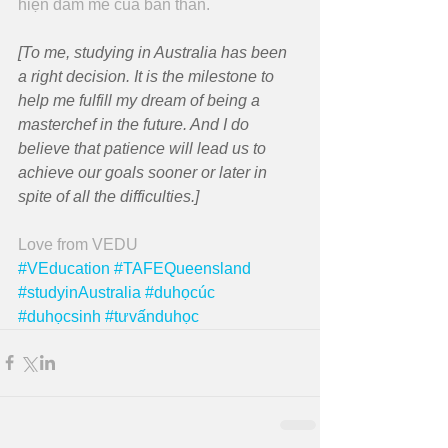
hiện đam mê của bản thân.
[To me, studying in Australia has been 
a right decision. It is the milestone to 
help me fulfill my dream of being a 
masterchef in the future. And I do 
believe that patience will lead us to 
achieve our goals sooner or later in 
spite of all the difficulties.]
Love from VEDU
#VEducation
#TAFEQueensland
#studyinAustralia
#duhọcúc
#duhọcsinh
#tưvấnduhọc